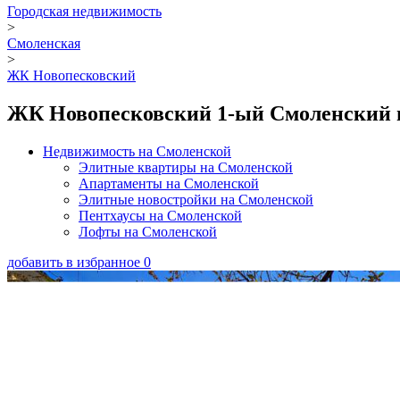
Городская недвижимость
>
Смоленская
>
ЖК Новопесковский
ЖК Новопесковский 1-ый Смоленский пе
Недвижимость на Смоленской
Элитные квартиры на Смоленской
Апартаменты на Смоленской
Элитные новостройки на Смоленской
Пентхаусы на Смоленской
Лофты на Смоленской
добавить в избранное
0