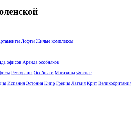
оленской
ртаменты
Лофты
Жилые комплексы
нда офисов
Аренда особняков
фисы
Рестораны
Особняки
Магазины
Фитнес
ция
Испания
Эстония
Кипр
Греция
Латвия
Крит
Великобритани