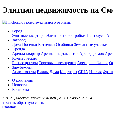
Элитная недвижимость на См
оплот конструктивного эгоизма
Город
Элитные квартиры
Элитные новостройки
Пентхаусы
Апа
Загород
Дома
Поселки
Коттеджи
Особняки
Земельные участки
Аренда
Аренда квартир
Аренда апартаментов
Аренда домов
Аре
Коммерческая
Бизнес центры
Торговые помещения
Арендный бизнес
О
Зарубежная
Апартаменты
Виллы
Дома
Квартиры
США
Италия
Фран
О компании
Новости
Контакты
119121, Москва, Ружейный пер., д. 3
+7 495
212 12 42
заказать обратную связь
Главная
>