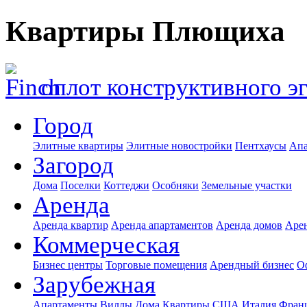
Квартиры Плющиха
оплот конструктивного э
Город
Элитные квартиры
Элитные новостройки
Пентхаусы
Апа
Загород
Дома
Поселки
Коттеджи
Особняки
Земельные участки
Аренда
Аренда квартир
Аренда апартаментов
Аренда домов
Аре
Коммерческая
Бизнес центры
Торговые помещения
Арендный бизнес
О
Зарубежная
Апартаменты
Виллы
Дома
Квартиры
США
Италия
Фран