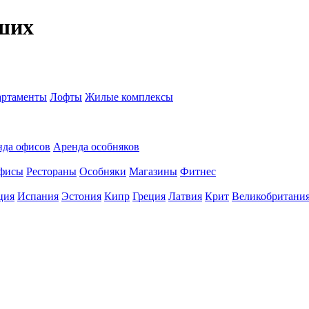
ших
ртаменты
Лофты
Жилые комплексы
нда офисов
Аренда особняков
фисы
Рестораны
Особняки
Магазины
Фитнес
ция
Испания
Эстония
Кипр
Греция
Латвия
Крит
Великобритани