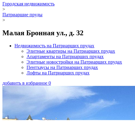
Городская недвижимость
>
Патриаршие пруды
>
Малая Бронная ул., д. 32
Недвижимость на Патриарших прудах
Элитные квартиры на Патриарших прудах
Апартаменты на Патриарших прудах
Элитные новостройки на Патриарших прудах
Пентхаусы на Патриарших прудах
Лофты на Патриарших прудах
добавить в избранное
0