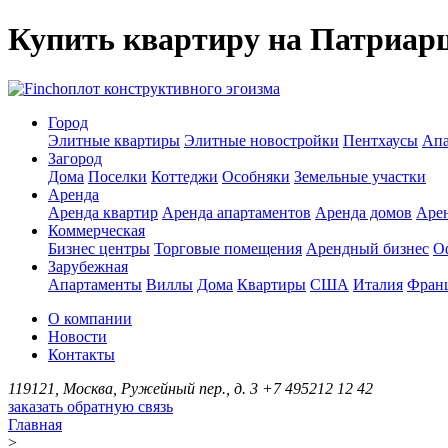
Купить квартиру на Патриар
оплот конструктивного эгоизма
Город
Элитные квартиры
Элитные новостройки
Пентхаусы
Апа
Загород
Дома
Поселки
Коттеджи
Особняки
Земельные участки
Аренда
Аренда квартир
Аренда апартаментов
Аренда домов
Аре
Коммерческая
Бизнес центры
Торговые помещения
Арендный бизнес
О
Зарубежная
Апартаменты
Виллы
Дома
Квартиры
США
Италия
Фран
О компании
Новости
Контакты
119121, Москва, Ружейный пер., д. 3
+7 495
212 12 42
заказать обратную связь
Главная
>