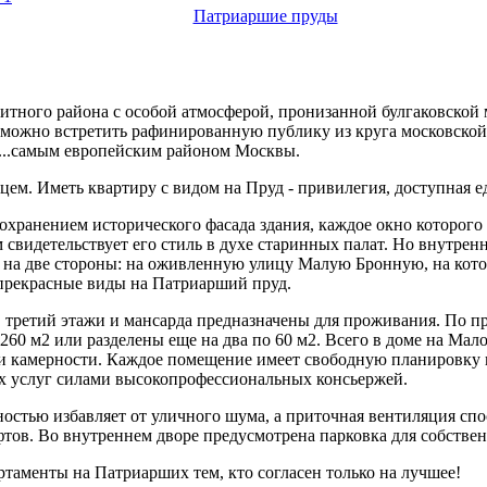
Патриаршие пруды
элитного района с особой атмосферой, пронизанной булгаковско
можно встретить рафинированную публику из круга московской 
 ...самым европейским районом Москвы.
цем. Иметь квартиру с видом на Пруд - привилегия, доступная 
охранением исторического фасада здания, каждое окно которого
 свидетельствует его стиль в духе старинных палат. Но внутре
т на две стороны: на оживленную улицу Малую Бронную, на кото
прекрасные виды на Патриарший пруд.
 третий этажи и мансарда предназначены для проживания. По пр
260 м2 или разделены еще на два по 60 м2. Всего в доме на Мал
и камерности. Каждое помещение имеет свободную планировку и
х услуг силами высокопрофессиональных консьержей.
остью избавляет от уличного шума, а приточная вентиляция спос
ов. Во внутреннем дворе предусмотрена парковка для собствен
таменты на Патриарших тем, кто согласен только на лучшее!