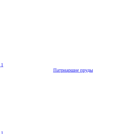
 1
Патриаршие пруды
 1