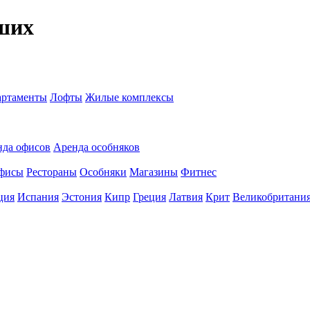
ших
ртаменты
Лофты
Жилые комплексы
нда офисов
Аренда особняков
фисы
Рестораны
Особняки
Магазины
Фитнес
ция
Испания
Эстония
Кипр
Греция
Латвия
Крит
Великобритани