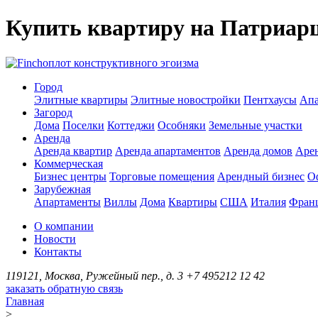
Купить квартиру на Патриар
оплот конструктивного эгоизма
Город
Элитные квартиры
Элитные новостройки
Пентхаусы
Апа
Загород
Дома
Поселки
Коттеджи
Особняки
Земельные участки
Аренда
Аренда квартир
Аренда апартаментов
Аренда домов
Аре
Коммерческая
Бизнес центры
Торговые помещения
Арендный бизнес
О
Зарубежная
Апартаменты
Виллы
Дома
Квартиры
США
Италия
Фран
О компании
Новости
Контакты
119121, Москва, Ружейный пер., д. 3
+7 495
212 12 42
заказать обратную связь
Главная
>