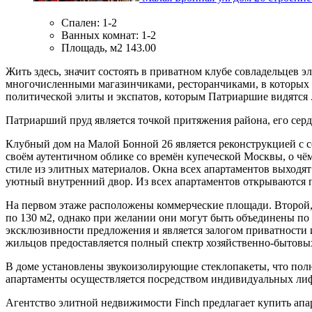
Спален:
1-2
Ванных комнат:
1-2
Площадь, м2
143.00
Жить здесь, значит состоять в приватном клубе совладельцев 
многочисленными магазинчиками, ресторанчиками, в которых 
политической элиты и экспатов, которым Патриаршие видятся
Патриарший пруд является точкой притяжения района, его серд
Клубный дом на Малой Бонной 26 является реконструкцией с с
своём аутентичном облике со времён купеческой Москвы, о чём
стиле из элитных материалов. Окна всех апартаментов выходя
уютный внутренний двор. Из всех апартаментов открываются 
На первом этаже расположены коммерческие площади. Второй,
по 130 м2, однако при желании они могут быть объединены по 
эксклюзивности предложения и является залогом приватности 
жильцов предоставляется полный спектр хозяйственно-бытовы
В доме установлены звукоизолирующие стеклопакеты, что полн
апартаменты осуществляется посредством индивидуальных лифт
Агентство элитной недвижимости Finch предлагает купить апар