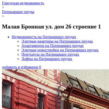
Городская недвижимость
>
Патриаршие пруды
>
Малая Бронная ул. дом 26 строение 1
Недвижимость на Патриарших прудах
Элитные квартиры на Патриарших прудах
Апартаменты на Патриарших прудах
Элитные новостройки на Патриарших прудах
Пентхаусы на Патриарших прудах
Лофты на Патриарших прудах
добавить в избранное
0